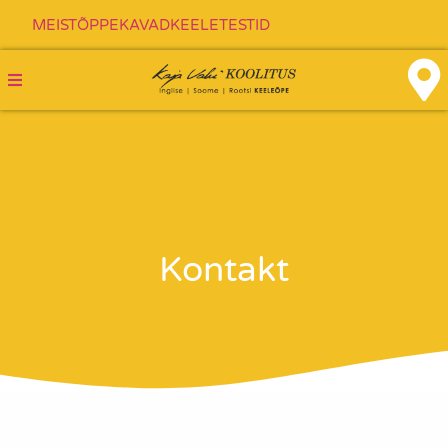
MEIST
ÕPPEKAVAD
KEELETESTID
Kaja Vahi koolitus
Kontakt
Kontakt