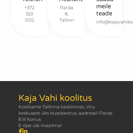
meile
+372
Parda
teade
553
8,
0122
Tallinn
info@kajavahikoo
Kaja Vahi koolitus
Koolitame Tallinna kesklinnas, Viru
keskusest üks bussipeatus, aadressil Parda
8 III korrus
E-õpe üle maailma!