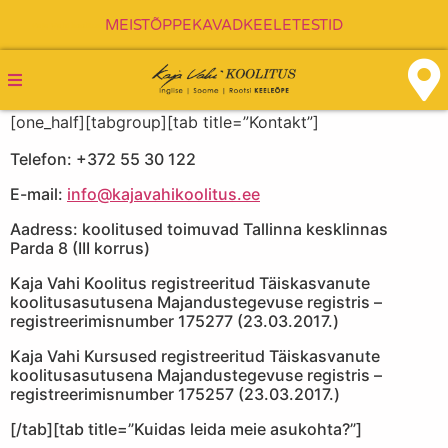
MEIST
ÕPPEKAVAD
KEELETESTID
Kaja Vahi koolitus
[one_half][tabgroup][tab title=”Kontakt”]
Telefon: +372 55 30 122
E-mail:
info@kajavahikoolitus.ee
Aadress: koolitused toimuvad Tallinna kesklinnas
Parda 8 (III korrus)
Kaja Vahi Koolitus registreeritud Täiskasvanute
koolitusasutusena Majandustegevuse registris –
registreerimisnumber 175277 (23.03.2017.)
Kaja Vahi Kursused registreeritud Täiskasvanute
koolitusasutusena Majandustegevuse registris –
registreerimisnumber 175257 (23.03.2017.)
[/tab][tab title=”Kuidas leida meie asukohta?”]