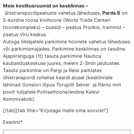
Meie koolitusruumid on kesklinnas –
ühistranspordipeatuste vahetus läheduses,
Parda 8
on
5-kordne roosa kivihoone (World Trade Centeri
hoonekompleks) – bussid – peatus Pronksi, trammid –
peatus Viru keskus.
Autoga liiklejatele parkimine hoonete vahetus läheduses
või parkimismajades. Parkimine kesklinnas on tasuline.
Ajapiiranguga (1t) tasuta parkimine Nautica
kaubanduskeskuse juures, meieni 2-3min jalutustee.
Tasuta parkimine on Pargi ja Reisi parklates
ühistranspordi rohelise kaardi alusel (kesklinnale
lähimad Gonsiori lõpus Torupilli Selver ja Pärnu mnt
poolt tulijatele Politseihoone/endine Kalevi
Kommivabrik).
[/tab][tab title=”Kirjutage meile oma soovist!”]
Eesnimi*