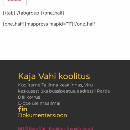
[/tab][/tabgroup][/one_half]
[one_half][mappress mapid=”1″][/one_half]
Kaja Vahi koolitus
Koolitame Tallinna kesklinnas, Viru
keskusest üks bussipeatus, aadressil Parda
8 III korrus
E-õpe üle maailma!
Dokumentatsioon
MTÜ Kaja Vahi Koolitus (registrikood